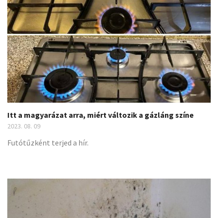
a
t
i
o
n
Itt a magyarázat arra, miért változik a gázláng színe
2023. 08. 09
Futótűzként terjed a hír.