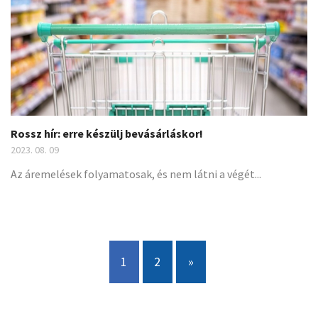
Rossz hír: erre készülj bevásárláskor!
2023. 08. 09
Az áremelések folyamatosak, és nem látni a végét...
1
2
»