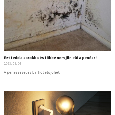
Ezt tedd a sarokba és többé nem jön elő a penész!
2023. 08. 09
A penészesedés bárhol előjöhet.