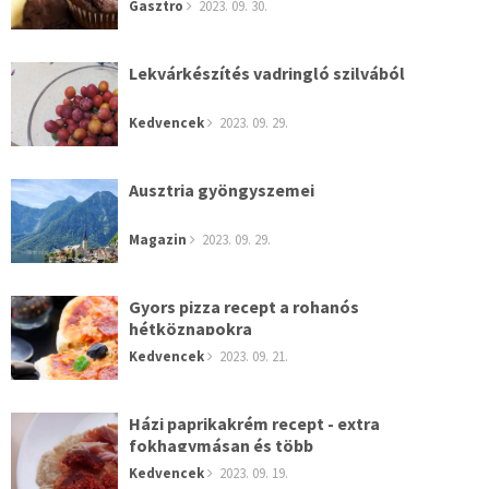
Gasztro
2023. 09. 30.
Lekvárkészítés vadringló szilvából
Kedvencek
2023. 09. 29.
Ausztria gyöngyszemei
Magazin
2023. 09. 29.
Gyors pizza recept a rohanós
hétköznapokra
Kedvencek
2023. 09. 21.
Házi paprikakrém recept - extra
fokhagymásan és több
Kedvencek
2023. 09. 19.