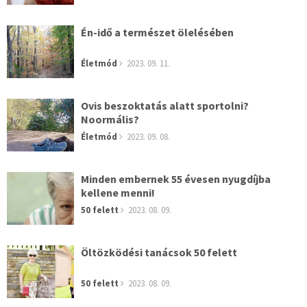
Én-idő a természet ölelésében
Életmód
2023. 09. 11.
Ovis beszoktatás alatt sportolni?
Noormális?
Életmód
2023. 09. 08.
Minden embernek 55 évesen nyugdíjba
kellene menni!
50 felett
2023. 08. 09.
Öltözködési tanácsok 50 felett
50 felett
2023. 08. 09.