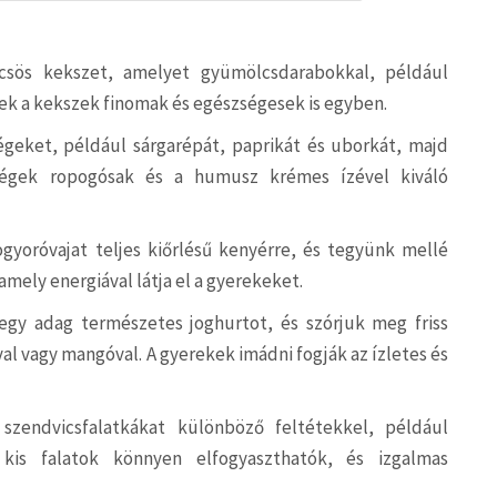
csös kekszet, amelyet gyümölcsdarabokkal, például
zek a kekszek finomak és egészségesek is egyben.
ségeket, például sárgarépát, paprikát és uborkát, majd
ségek ropogósak és a humusz krémes ízével kiváló
gyoróvajat teljes kiőrlésű kenyérre, és tegyünk mellé
amely energiával látja el a gyerekeket.
egy adag természetes joghurtot, és szórjuk meg friss
l vagy mangóval. A gyerekek imádni fogják az ízletes és
szendvicsfalatkákat különböző feltétekkel, például
 kis falatok könnyen elfogyaszthatók, és izgalmas