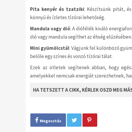
Pita kenyér és tzatziki
: Készítsünk pitát, é
könnyű és ízletes tízórai lehetőség.
Mandula vagy dió
: A diófélék kiváló energiafo
dió vagy mandula segíthet az éhség elűzésében.
Mini gyümölcstál
: Vágjunk fel különböző gyüm
belőle egy színes és vonzó tízórai tálat.
Ezek az ötletek segítenek abban, hogy egés
amelyekkel nemcsak energiát szerezhetnek, hane
HA TETSZETT A CIKK, KÉRLEK OSZD MEG MÁ
Megosztás