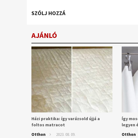
SZÓLJ HOZZÁ
AJÁNLÓ
Házi praktika: így varázsold újjá a
Így mos
foltos matracot
legyen é
Otthon
2023. 08. 09.
Otthon