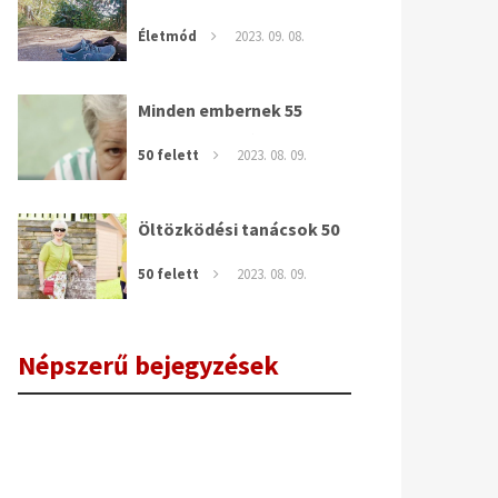
sportolni? Noormális?
Életmód
2023. 09. 08.
Minden embernek 55
évesen nyugdíjba kellene
50 felett
2023. 08. 09.
menni!
Öltözködési tanácsok 50
felett
50 felett
2023. 08. 09.
Népszerű bejegyzések