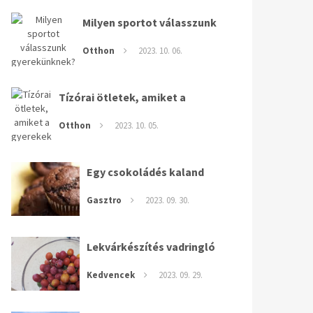
Milyen sportot válasszunk
gyerekünknek?
Otthon
2023. 10. 06.
Tízórai ötletek, amiket a
gyerekek imádni fognak!
Otthon
2023. 10. 05.
Egy csokoládés kaland
története
Gasztro
2023. 09. 30.
Lekvárkészítés vadringló
szilvából
Kedvencek
2023. 09. 29.