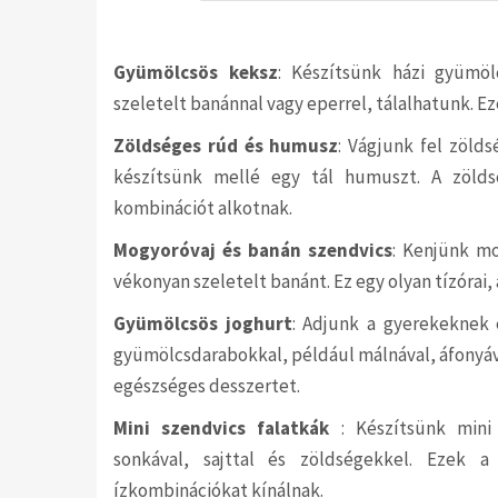
Gyümölcsös keksz
: Készítsünk házi gyümöl
szeletelt banánnal vagy eperrel, tálalhatunk. E
Zöldséges rúd és humusz
: Vágjunk fel zöld
készítsünk mellé egy tál humuszt. A zöld
kombinációt alkotnak.
Mogyoróvaj és banán szendvics
: Kenjünk mo
vékonyan szeletelt banánt. Ez egy olyan tízórai, 
Gyümölcsös joghurt
: Adjunk a gyerekeknek 
gyümölcsdarabokkal, például málnával, áfonyáva
egészséges desszertet.
Mini szendvics falatkák
: Készítsünk mini 
sonkával, sajttal és zöldségekkel. Ezek a
ízkombinációkat kínálnak.