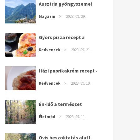
Ausztria gyöngyszemei
Magazin
2023. 09. 29.
Gyors pizza recept a
rohanós hétköznapokra
Kedvencek
2023. 09. 21.
Házi paprikakrém recept -
extra fokhagymásan és
Kedvencek
2023. 09. 19.
több
Én-idő a természet
ölelésében
Életmód
2023. 09. 11.
Ovis beszoktatás alatt