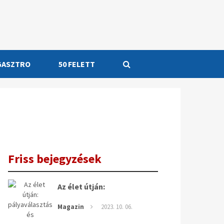
GASZTRO
50 FELETT
Friss bejegyzések
Az élet útján:
pályaválasztás és
Magazin
2023. 10. 06.
karrierépítés