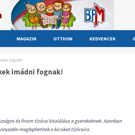
n
MAGAZIN
OTTHON
KEDVENCEK
mádni fognak!
ekek imádni fognak!
séges és finom tízórai kitalálása a gyerekeknek. Azonban
nnyedén meglephetitek a kicsiket tízóraira.