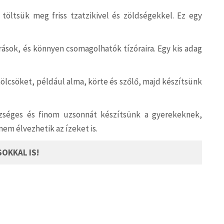
s töltsük meg friss tzatzikivel és zöldségekkel. Ez egy
rrások, és könnyen csomagolhatók tízóraira. Egy kis adag
ölcsöket, például alma, körte és szőlő, majd készítsünk
zséges és finom uzsonnát készítsünk a gyerekeknek,
m élvezhetik az ízeket is.
SOKKAL IS!