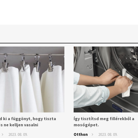
d ki a függönyt, hogy tiszta
Így tisztítsd meg fillérekből a
s ne kelljen vasalni
mosógépet.
2023. 08. 09.
Otthon
2023. 08. 09.