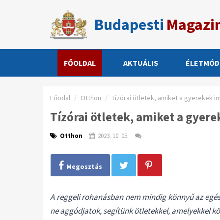
Budapesti
Magazi
FŐOLDAL
AKTUÁLIS
ÉLETMÓD
Főodal
Otthon
Tízórai ötletek, amiket a gyerekek i
Tízórai ötletek, amiket a gyer
Otthon
2023. 10. 05.
Megosztás
A reggeli rohanásban nem mindig könnyű az egész
ne aggódjatok, segítünk ötletekkel, amelyekkel kö