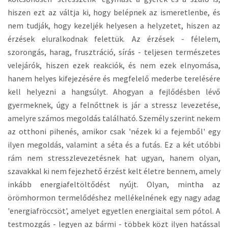
hiszen ezt az váltja ki, hogy belépnek az ismeretlenbe, és
nem tudják, hogy kezeljék helyesen a helyzetet, hiszen az
érzések eluralkodnak felettük. Az érzések - félelem,
szorongás, harag, frusztráció, sírás - teljesen természetes
velejárók, hiszen ezek reakciók, és nem ezek elnyomása,
hanem helyes kifejezésére és megfelelő mederbe terelésére
kell helyezni a hangsúlyt. Ahogyan a fejlődésben lévő
gyermeknek, úgy a felnőttnek is jár a stressz levezetése,
amelyre számos megoldás található. Személy szerint nekem
az otthoni pihenés, amikor csak 'nézek ki a fejemből' egy
ilyen megoldás, valamint a séta és a futás. Ez a két utóbbi
rám nem stresszlevezetésnek hat ugyan, hanem olyan,
szavakkal ki nem fejezhető érzést kelt életre bennem, amely
inkább energiafeltöltődést nyújt. Olyan, mintha az
örömhormon termelődéshez mellékelnének egy nagy adag
'energiafröccsöt', amelyet egyetlen energiaital sem pótol. A
testmozgás - legyen az bármi - többek közt ilyen hatással