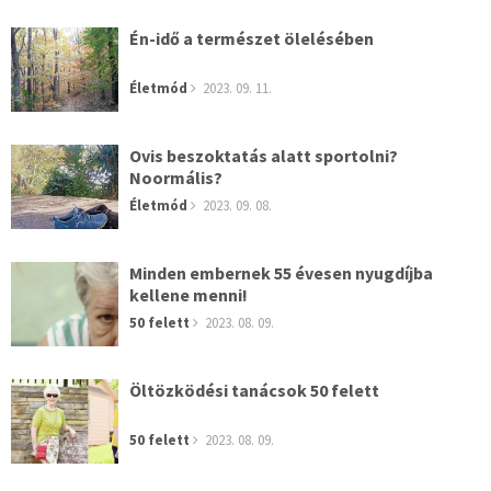
Én-idő a természet ölelésében
Életmód
2023. 09. 11.
Ovis beszoktatás alatt sportolni?
Noormális?
Életmód
2023. 09. 08.
Minden embernek 55 évesen nyugdíjba
kellene menni!
50 felett
2023. 08. 09.
Öltözködési tanácsok 50 felett
50 felett
2023. 08. 09.