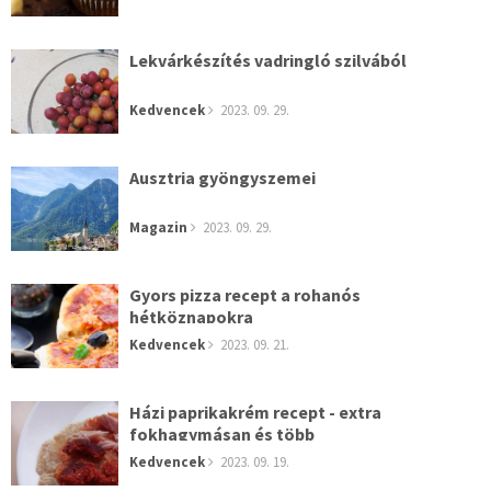
Lekvárkészítés vadringló szilvából
Kedvencek
2023. 09. 29.
Ausztria gyöngyszemei
Magazin
2023. 09. 29.
Gyors pizza recept a rohanós
hétköznapokra
Kedvencek
2023. 09. 21.
Házi paprikakrém recept - extra
fokhagymásan és több
Kedvencek
2023. 09. 19.