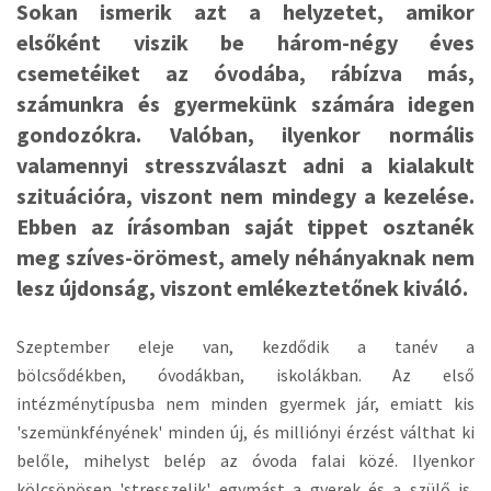
a
Sokan ismerik azt a helyzetet, amikor
t
elsőként viszik be három-négy éves
i
o
csemetéiket az óvodába, rábízva más,
n
számunkra és gyermekünk számára idegen
gondozókra. Valóban, ilyenkor normális
valamennyi stresszválaszt adni a kialakult
szituációra, viszont nem mindegy a kezelése.
Ebben az írásomban saját tippet osztanék
meg szíves-örömest, amely néhányaknak nem
lesz újdonság, viszont emlékeztetőnek kiváló.
Szeptember eleje van, kezdődik a tanév a
bölcsődékben, óvodákban, iskolákban. Az első
intézménytípusba nem minden gyermek jár, emiatt kis
'szemünkfényének' minden új, és milliónyi érzést válthat ki
belőle, mihelyst belép az óvoda falai közé. Ilyenkor
kölcsönösen 'stresszelik' egymást a gyerek és a szülő is,