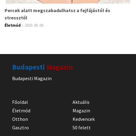
Percek alatt megszabadulhatsz a fejfájástól és
stressztől
Életmód
2023. 08. 09.
Budapesti
Magazin
Budapesti Magazin
Főoldal
Aktuális
Életmód
Magazin
Otthon
Kedvencek
Gasztro
50 felett