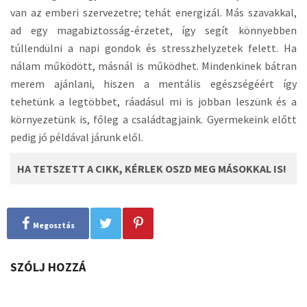
van az emberi szervezetre; tehát energizál. Más szavakkal,
ad egy magabiztosság-érzetet, így segít könnyebben
túllendülni a napi gondok és stresszhelyzetek felett. Ha
nálam működött, másnál is működhet. Mindenkinek bátran
merem ajánlani, hiszen a mentális egészségéért így
tehetünk a legtöbbet, ráadásul mi is jobban leszünk és a
környezetünk is, főleg a családtagjaink. Gyermekeink előtt
pedig jó példával járunk elől.
HA TETSZETT A CIKK, KÉRLEK OSZD MEG MÁSOKKAL IS!
Megosztás
SZÓLJ HOZZÁ