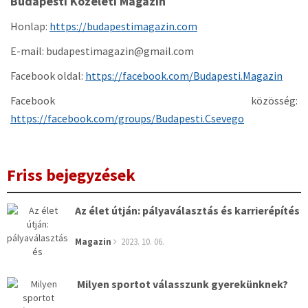
Budapesti
Közéleti Magazin
a
t
Honlap:
https://budapestimagazin.com
i
o
E-mail:
budapestimagazin@gmail.com
n
Facebook oldal:
https://facebook.com/Budapesti.Magazin
Facebook közösség:
https://facebook.com/groups/Budapesti.Csevego
Friss bejegyzések
Az élet útján: pályaválasztás és karrierépítés
Magazin
2023. 10. 06.
Milyen sportot válasszunk gyerekünknek?