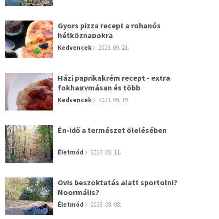
Gyors pizza recept a rohanós
hétköznapokra
Kedvencek
2023. 09. 21.
Házi paprikakrém recept - extra
fokhagymásan és több
Kedvencek
2023. 09. 19.
Én-idő a természet ölelésében
Életmód
2023. 09. 11.
Ovis beszoktatás alatt sportolni?
Noormális?
Életmód
2023. 09. 08.