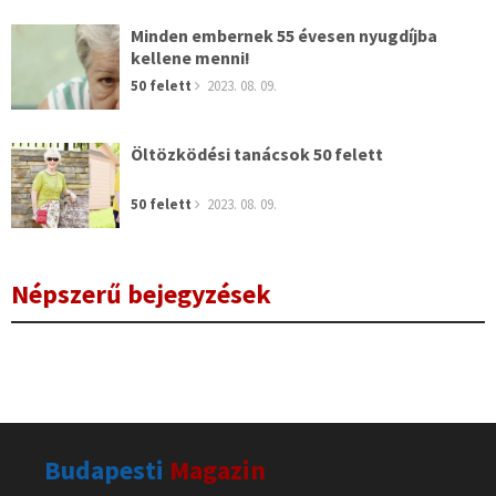
Minden embernek 55 évesen nyugdíjba
kellene menni!
50 felett
2023. 08. 09.
Öltözködési tanácsok 50 felett
50 felett
2023. 08. 09.
Népszerű bejegyzések
Budapesti
Magazin