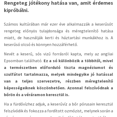
a
Rengeteg jótékony hatása van, amit érdemes
t
kipróbálni.
i
o
n
Számos kultúrában már ezer éve alkalmazzák a keserűsót
rengeteg előnyös tulajdonsága és méregtelenítő hatása
miatt, de használják kerti és háztartási munkákhoz is. A
keserűsó olcsó és könnyen hozzáférhető.
Nevét a keserű, sós vizű forrásról kapta, mely az angliai
Epsomban található.
Ez a só különbözik a többitől, mivel
a természetben előforduló tiszta magnéziumot és
szulfátot tartalmazza, melyek mindegyike jó hatással
van a teljes szervezetre, részben méregtelenítő
képességeiknek köszönhetően. Azonnal felszívódnak a
bőrön és a véráramon keresztül is.
Ha a fürdővízhez adjuk, a keserűvíz a bőr pórusain keresztül
felszívódik és fokozza a fordított ozmózist, melynek során a