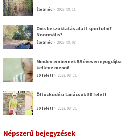
Életmód
2023. 09. 11.
Ovis beszoktatás alatt sportolni?
Noormális?
Életmód
2023. 09. 08.
Minden embernek 55 évesen nyugdíjba
kellene menni!
50 felett
2023. 08. 09.
Öltözködési tanácsok 50 felett
50 felett
2023. 08. 09.
Népszerű bejegyzések