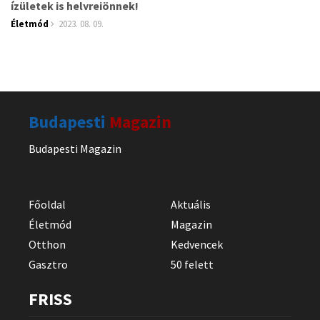
ízületek is helyrejönnek!
Életmód
2023. 08. 09.
Budapesti
Magazin
Budapesti Magazin
Főoldal
Aktuális
Életmód
Magazin
Otthon
Kedvencek
Gasztro
50 felett
FRISS