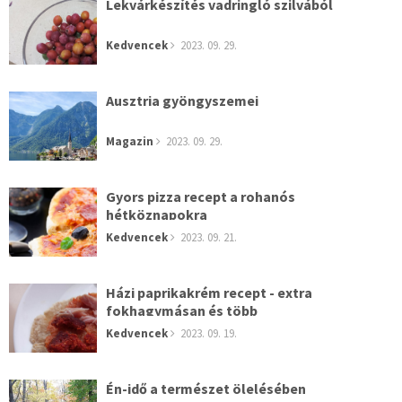
Lekvárkészítés vadringló szilvából
Kedvencek
2023. 09. 29.
Ausztria gyöngyszemei
Magazin
2023. 09. 29.
Gyors pizza recept a rohanós
hétköznapokra
Kedvencek
2023. 09. 21.
Házi paprikakrém recept - extra
fokhagymásan és több
Kedvencek
2023. 09. 19.
Én-idő a természet ölelésében