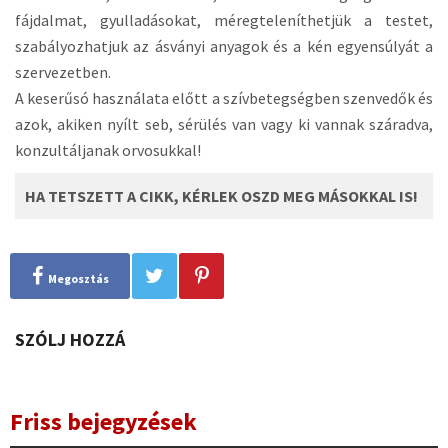
fájdalmat, gyulladásokat, méregteleníthetjük a testet,
szabályozhatjuk az ásványi anyagok és a kén egyensúlyát a
szervezetben.
A keserűsó használata előtt a szívbetegségben szenvedők és
azok, akiken nyílt seb, sérülés van vagy ki vannak száradva,
konzultáljanak orvosukkal!
HA TETSZETT A CIKK, KÉRLEK OSZD MEG MÁSOKKAL IS!
Megosztás
SZÓLJ HOZZÁ
Friss bejegyzések