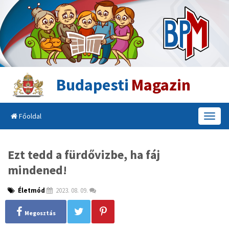
Budapesti
Magazin
Főoldal
T
o
g
g
Ezt tedd a fürdővizbe, ha fáj
l
mindened!
e
n
a
Életmód
2023. 08. 09.
v
i
Megosztás
g