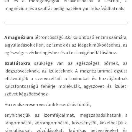
só és a méreganyagok eltávolíthatók a testből, a
magnézium és a szulfát pedig hatékonyan felszívódhatnak.
A magnézium
létfontosságú 325 különböző enzim számára,
a gyulladások ellen, az izmok és az idegek működéséhez, az
egészséges vérkeringéshez és a test oxigénellátásához.
Szulfátokra
szüksége van az egészséges bőrnek, az
idegszöveteknek, az ízületeknek. A magnéziummal együtt
eltávolítják a szervezetből a toxinokat és hozzájárulnak
kulcsfontosságú fehérje molekulák, agyszövet és ízületi
szövet képződéséhez.
Ha rendszeresen veszünk keserűsós fürdőt,
enyhíthetjük az izomfájdalmat, megszabadulhatunk a
lábgombától, körömgombától, köszvénytől, kezelhetjük a
rándulásokat, zúzódásokat, krónikus betegségeket és