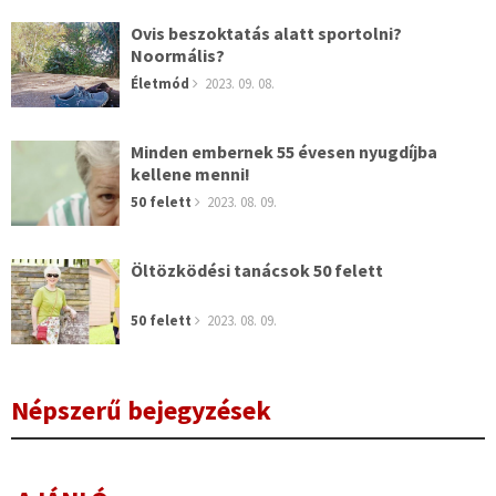
Ovis beszoktatás alatt sportolni?
Noormális?
Életmód
2023. 09. 08.
Minden embernek 55 évesen nyugdíjba
kellene menni!
50 felett
2023. 08. 09.
Öltözködési tanácsok 50 felett
50 felett
2023. 08. 09.
Népszerű bejegyzések