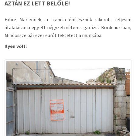
a
AZTÁN EZ LETT BELŐLE!
t
i
o
Fabre Mariennek, a francia építésznek sikerült teljesen
n
átalakítania egy 41 négyzetméteres garázst Bordeaux-ban,
Mindössze pár ezer eurót fektetett a munkába.
Ilyen volt: