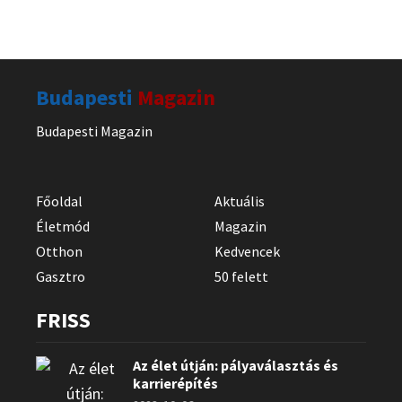
Budapesti
Magazin
Budapesti Magazin
Főoldal
Aktuális
Életmód
Magazin
Otthon
Kedvencek
Gasztro
50 felett
FRISS
Az élet útján: pályaválasztás és
karrierépítés