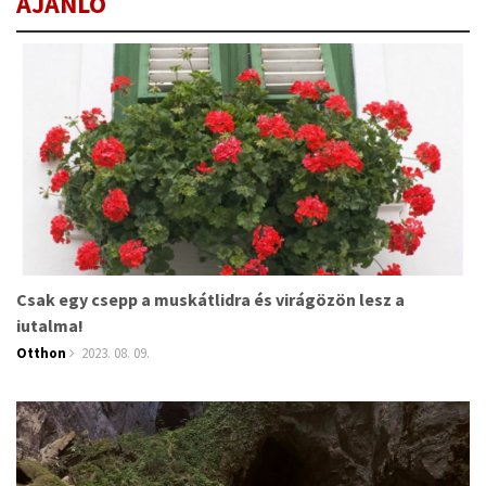
AJÁNLÓ
Csak egy csepp a muskátlidra és virágözön lesz a
jutalma!
Otthon
2023. 08. 09.