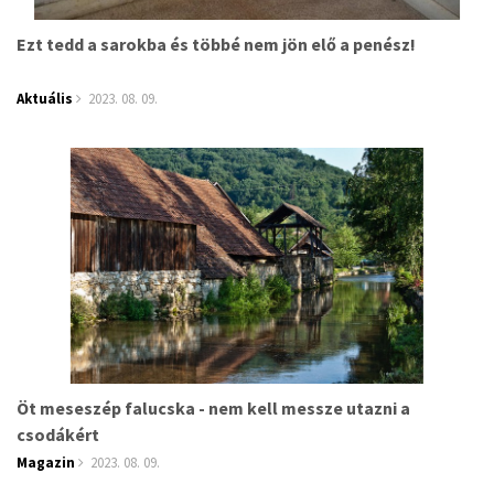
Ezt tedd a sarokba és többé nem jön elő a penész!
Aktuális
2023. 08. 09.
Öt meseszép falucska - nem kell messze utazni a
csodákért
Magazin
2023. 08. 09.