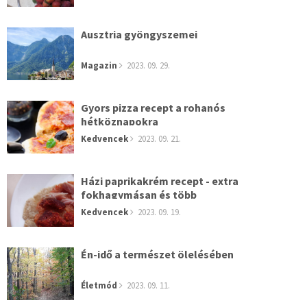
Ausztria gyöngyszemei
Magazin
2023. 09. 29.
Gyors pizza recept a rohanós
hétköznapokra
Kedvencek
2023. 09. 21.
Házi paprikakrém recept - extra
fokhagymásan és több
Kedvencek
2023. 09. 19.
Én-idő a természet ölelésében
Életmód
2023. 09. 11.