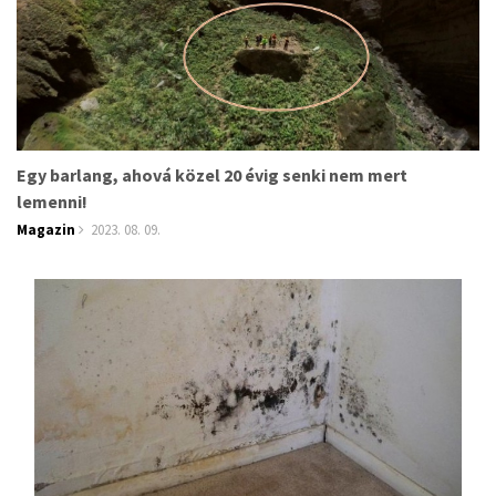
Egy barlang, ahová közel 20 évig senki nem mert
lemenni!
Magazin
2023. 08. 09.