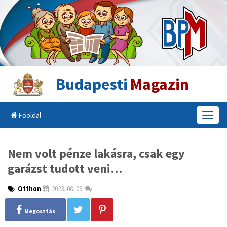
Budapesti
Magazin
Főoldal
T
o
g
g
Nem volt pénze lakásra, csak egy
l
garázst tudott veni…
e
n
a
Otthon
2023. 08. 09.
v
i
Megosztás
g